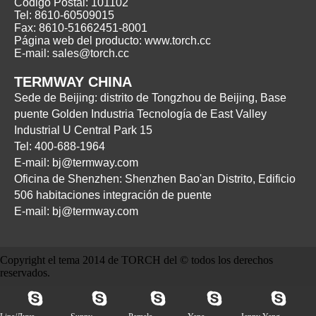
Código Postal: 101102
Tel: 8610-60509015
Fax: 8610-51662451-8001
Página web del producto: www.torch.cc
E-mail: sales@torch.cc
TERMWAY CHINA
Sede de Beijing: distrito de Tongzhou de Beijing, Base
puente Golden Industria Tecnología de East Valley
Industrial U Central Park 15
Tel: 400-688-1964
E-mail: bj@termway.com
Oficina de Shenzhen: Shenzhen Bao'an Distrito, Edificio
506 habitaciones integración de puente
E-mail: bj@termway.com
Copyright el tema 2014 de TORCH del © todos los derechos
reservados.