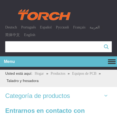
|
|
|
|
|
|
Deutsch
Português
Español
Pусский
Français
العربية
|
简体中文
English
Búsqueda
Menu
Usted está aquí:
»
»
»
Hogar
Productos
Equipos de PCB
Taladro y fresadora
Categoría de productos
Entrarnos en contacto con