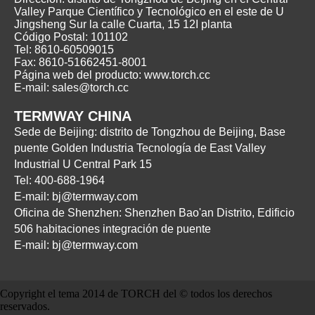
Valley Parque Científico y Tecnológico en el este de U
Jingsheng Sur la calle Cuarta, 15 12I planta
Código Postal: 101102
Tel: 8610-60509015
Fax: 8610-51662451-8001
Página web del producto: www.torch.cc
E-mail: sales@torch.cc
TERMWAY CHINA
Sede de Beijing: distrito de Tongzhou de Beijing, Base
puente Golden Industria Tecnología de East Valley
Industrial U Central Park 15
Tel: 400-688-1964
E-mail: bj@termway.com
Oficina de Shenzhen: Shenzhen Bao'an Distrito, Edificio
506 habitaciones integración de puente
E-mail: bj@termway.com
Copyright el tema 2014 de TORCH del © todos los derechos
reservados.