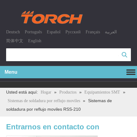
|
|
|
|
|
|
Deutsch
Português
Español
Pусский
Français
العربية
|
简体中文
English
Búsqueda
Menu
Usted está aquí:
»
»
»
Hogar
Productos
Equipamientos SMT
»
Sistemas de
Sistemas de soldadura por reflujo moviles
soldadura por reflujo moviles RSS-210
Entrarnos en contacto con