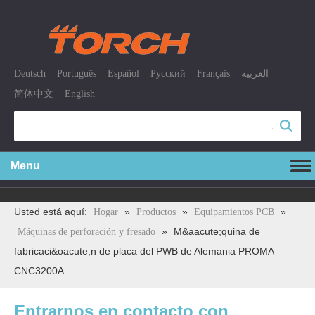
|
|
|
|
|
|
Deutsch
Português
Español
Pусский
Français
العربية
|
简体中文
English
Búsqueda
Menu
Usted está aquí:
»
»
»
Hogar
Productos
Equipamientos PCB
»
M&aacute;quina de
Máquinas de perforación y fresado
fabricaci&oacute;n de placa del PWB de Alemania PROMA
CNC3200A
Entrarnos en contacto con