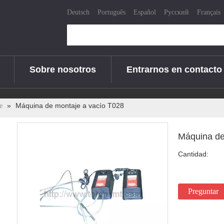
|
|
|
|
Deutsch
Português
Español
Pусский
Français
Sobre nosotros
Entrarnos en contacto
»
Máquina de montaje a vacío T028
e
Máquina de
Cantidad:
Preguntar