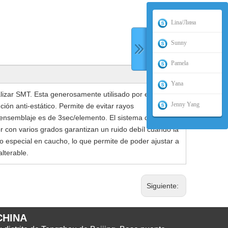
Lina/Лина
Sunny
Pamela
Yana
ealizar SMT. Esta generosamente utilisado por el montaje
Jenny Yang
ción anti-estático. Permite de evitar rayos
 ensemblaje es de 3sec/elemento. El sistema de aire
r con varios grados garantizan un ruido debíl cuando la
co especial en caucho, lo que permite de poder ajustar a
alterable.
Siguiente:
CHINA