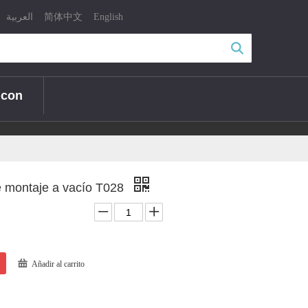
|
|
|
العربية
简体中文
English
Búsqueda
 con
 montaje a vacío T028
Añadir al carrito