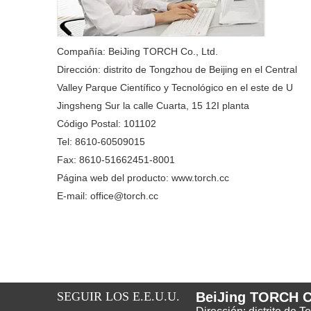
Compañía: BeiJing TORCH Co., Ltd.
Dirección: distrito de Tongzhou de Beijing en el Central
Valley Parque Científico y Tecnológico en el este de U
Jingsheng Sur la calle Cuarta, 15 12I planta
Código Postal: 101102
Tel: 8610-60509015
Fax: 8610-51662451-8001
Página web del producto: www.torch.cc
E-mail: office@torch.cc
SEGUIR LOS E.E.U.U.
BeiJing TORCH Co