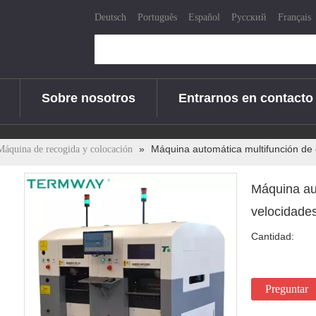
|
|
|
|
Deutsch
Português
Español
Pусский
Français
Sobre nosotros
Entrarnos en contacto
»
Máquina automática multifunción de 
Máquina de recogida y colocación
Máquina au
velocidades
Cantidad:
Preguntar