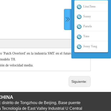
Lina/Лина
Sunny
Pamela
Yana
Jenny Yang
'Patch Overlord' en la industria SMT en el futuro.
 modelo T8.
ión de velocidad media.
Siguiente:
CHINA
: distrito de Tongzhou de Beijing, Base puente
 Tecnología de East Valley Industrial U Central