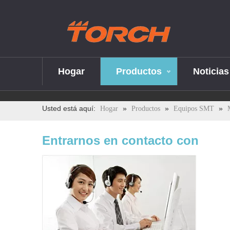
Hogar
Productos
Noticias
Usted está aquí:
»
»
»
Hogar
Productos
Equipos SMT
Entrarnos en contacto con