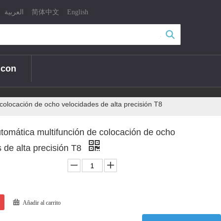
|
|
|
العربية
简体中文
English
Búsqueda
 con
colocación de ocho velocidades de alta precisión T8
tomática multifunción de colocación de ocho
 de alta precisión T8
Añadir al carrito