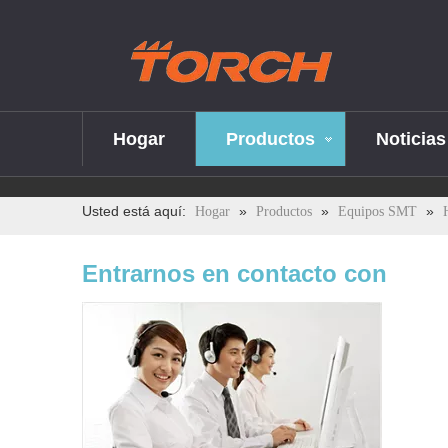
Hogar
Productos
Noticias
Usted está aquí:
»
»
»
Hogar
Productos
Equipos SMT
Entrarnos en contacto con