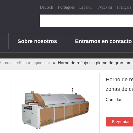
|
|
|
|
Deutsch
Português
Español
Pусский
Français
Sobre nosotros
Entrarnos en contacto
»
Horno de reflujo sin plomo de gran ta
Horno de reflujo transportador
Horno de r
zonas de c
Cantidad:
Preguntar