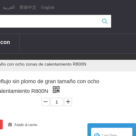
|
|
|
العربية
简体中文
English
Búsqueda
 con
maño con ocho zonas de calentamiento R800N
eflujo sin plomo de gran tamaño con ocho
alentamiento R800N
Añadir al carrito
Lina/Лина