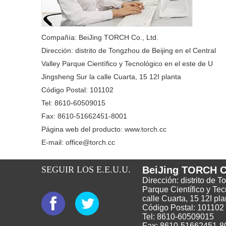
Compañía: BeiJing TORCH Co., Ltd.
Dirección: distrito de Tongzhou de Beijing en el Central
Valley Parque Científico y Tecnológico en el este de U
Jingsheng Sur la calle Cuarta, 15 12I planta
Código Postal: 101102
Tel: 8610-60509015
Fax: 8610-51662451-8001
Página web del producto: www.torch.cc
E-mail: office@torch.cc
SEGUIR LOS E.E.U.U.
BeiJing TORCH Co
Dirección: distrito de 
Parque Científico y Tec
calle Cuarta, 15 12I pla
Código Postal: 101102
Tel: 8610-60509015
Fax: 8610-51662451-8