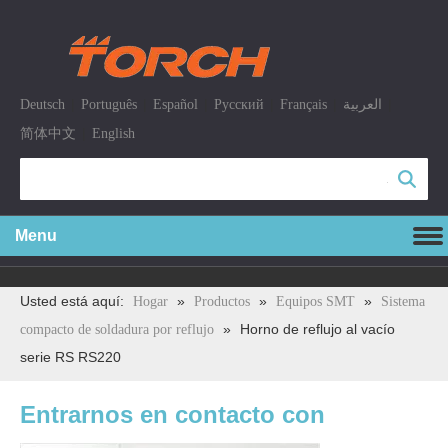
|
|
|
|
|
|
Deutsch
Português
Español
Pусский
Français
العربية
|
简体中文
English
Búsqueda
Menu
Usted está aquí:
»
»
»
Hogar
Productos
Equipos SMT
Sistema
»
Horno de reflujo al vacío
compacto de soldadura por reflujo
serie RS RS220
Entrarnos en contacto con