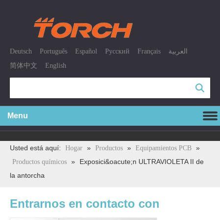
|
|
|
|
|
|
Deutsch
Português
Español
Pусский
Français
العربية
|
简体中文
English
Búsqueda
Menu
Usted está aquí:
»
»
»
Hogar
Productos
Equipamientos PCB
»
Exposici&oacute;n ULTRAVIOLETA II de
Productos químicos
la antorcha
Entrarnos en contacto con